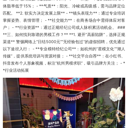
体脂率低于15%； - **气质**：阳光、冷峻或高级感，需与品牌定位
匹配。 **2. 软实力决定发展上限** - **镜头表现力**：通过专业培训
掌握姿势、表情管理； - **社交能力**：在商务场合中需得体应对客
户； - **行业资源**：通过正规经纪公司或人脉积累活动机会。 ###
**三、如何找到靠谱的男模工作？** **1. 避开“高薪陷阱”，选择正规
渠道** 警惕网络上“日结5000元”“无经验包过”的虚假招聘，优先通过
以下途径入行： - **专业模特经纪公司**：如杭州的“星模文化”“潮人
传媒”，提供系统培训与资源对接； - **社交平台自荐**：在小红书、
抖音发布个人形象视频，标注“杭州男模求职”，吸引品牌方关注； - *
*行业活动拓展