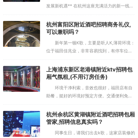
发展新机遇** 在杭州这座充满活力的新一线城
市，交通网络的完善与电商经济的蓬勃发展，
让司机岗位成为求职市场的热门选择。无论是
杭州富阳区附近酒吧招聘商务礼仪,
穿梭于城市街巷的网约...
可以兼职吗？
新年第一顿K歌，主要是听人K,薄荷环境：
位于福田佳兆业，非常容易找到，有停车位，
室内环境可以,服务铃服务：服务还可以的，就
是麦克风经常没电，不知道是不是那几位麦霸
上海浦东新区老港镇附近ktv招聘包
把电用完了还是麦克风本...
厢气氛租,(不用订房任务)
环境干净利索，音效也很好，福田店有自
助餐，挺好的环境好预定方便。交通便利免费
停车薄荷环境:环境还行，包房挺大的，关键包
房里还有洗手间,设施:音响不错，没有一点杂音
杭州余杭区黄湖镇附近酒吧招聘包厢
服务铃服务:服务态度挺...
管家,招聘信息真实吗？
同事生日，请我们出去k歌，这家店装修的