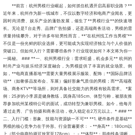
**前言：杭州男模行业崛起，如何抓住机遇开启高薪职业路？**
近年来，杭州作为新一线城市，不仅以数字经济和电商产业闻名，更
因时尚消费、娱乐产业的蓬勃发展，催生了**男模行业**的快速增
长。无论是T台走秀、品牌广告拍摄，还是高端商务活动，男模的需
求量持续攀升。对于许多年轻男性而言，**“在杭州找工作当男模”**
不仅是一份光鲜的职业选择，更可能成为实现经济独立与个人价值的
突破口。但如何入行？需要哪些条件？行业现状如何？本文将为你一
一揭秘。 ### **一、杭州男模行业：需求旺盛，机会多元** 杭州的
时尚产业与娱乐经济深度融合，为男模提供了丰富的就业场景。例
如，**电商直播基地**需要大量男模展示服装、配饰；**国际品牌活
动**（如奢侈品发布会、车展）偏好形象气质佳的男模；而**高端夜
场、商务KTV**等场所，则对具备社交能力的男模有较高需求。 *案
例：25岁的小李原是健身教练，因身高185cm、体型匀称，被朋友推
荐参加杭州某模特公司的面试，成功转型为兼职男模。如今，他每月
通过走秀、广告拍摄和商务活动，收入稳定在2万元以上。* ### **
二、入行门槛：形象、技能与资源缺一不可** **1. 硬件条件是基础**
男模的核心竞争力在于外形。行业普遍要求： - **身高**：180cm以
上（部分电商拍摄可放宽至178cm）； - **体型**：肌肉线条清晰，