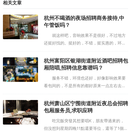
相关文章
支持** 根据《中华人民共和国劳动法》，用人单位不得因性别、性取
向等歧视求职者。若遭遇不公，可向杭州市劳动监察大队投诉。此外
杭州不喝酒的夜场招聘商务接待,中
午管饭吗？
就这样吧，音响效果不是很好，不过地方
还挺好找的。挺好的，不错，挺实惠的，环境
也不错有多少人来纯K是为了吃哈哈哈～两个
人吃不了太多就点了几样比较招牌滴卤肉饭怎
杭州富阳区银湖街道附近酒吧招聘包
么说～我觉得无功无过可能我比...
厢陪唱,招聘信息靠谱吗？
服务不错，环境也还好，好像影响效果要
看包间的，不是所有的都好原来一点左右去是
不需要排队的。蛮好蛮好18.8欢唱7小时超
值，环境又好还送酸梅汤一份。音响很不错.环
杭州萧山区宁围街道附近夜总会招聘
境也很不错，下次在来杭州...
包厢服务员,求职应聘
吃完飯突發其想要唱K，朋友帶過來的，
但沒想到星期四晚11點還要等位，還等了1個多