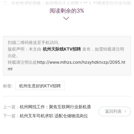
二、针对性求职策略：如何突出个人优势？** 1. **精准定位行业与岗
阅读剩余的3%
位** LES群体通常具备细腻的情感洞察力、创造力及团队协作能力，
适合从事用户体验设计、内容运营、市场营销、心理咨询等岗位。例
如，某杭州电商公司的用户研究团队中，一名LES成员凭借对女性消
费心理的深刻理解，主导了多个爆款产品的用户调研，成为团队核
心。 2. **利用社交平台拓展人脉** 通过LinkedIn、脉脉等职业社交
扫描二维码推送至手机访问。
平台，主动联系杭州本地LGBTQ+友好企业的员工，获取内推机会。
版权声明：本文由
杭州天际线KTV招聘
发布，如需转载请注明
同时，参与“杭州彩虹计划”“同乐杭州”等性少数社群组织的职业沙龙，
出处。
转载请注明出处
http://www.mlhzs.com/hzsyhdktvzp/2095.ht
既能结识同行，也能直接了解企业包容文化。 3. **简历与面试中的自
ml
我表达** 在简历中突出与岗位匹配的技能和成果，而非刻意强调性取
向。面试时，若被问及个人生活，可简洁回应：“我注重工作与生活的
平衡，相信多元化的团队能激发更多创新。”**保持专业与自信，是赢
标签:
杭州生意好的KTV招聘
得认可的关键**。 ### **三、案例分析：从迷茫到突破的真实故事**
小林（化名）是一名杭州的LES求职者，曾因担心职场歧视而犹豫是
上一篇：
杭州网找工作：聚焦互联网行业新机遇
否公开身份。在加入本地LGBTQ+职场社群后，她通过内推进入一家
返回列表
互联网公司的品牌部。团队负责人表示：“我们更看重员工能否创造价
下一篇：
杭州叉车司机求职 适配仓储物流岗位
值，而非其他标签。”如今，小林已晋升为项目主管，并主导了多个关
注女性议题的营销活动，获得行业认可。 ### **四、法律保障与资源