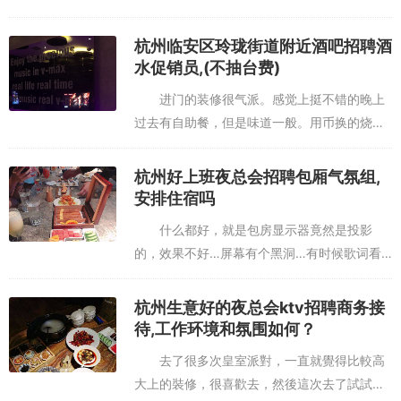
小時；感覺房間不是很無大，音質還可以，但
有些歌就沒有原版MV，然後最驚喜的是竟然有
杭州临安区玲珑街道附近酒吧招聘酒
美食套餐，而且味道還算...
水促销员,(不抽台费)
进门的装修很气派。感觉上挺不错的晚上
过去有自助餐，但是味道一般。用币换的烧烤
一般，不过饮料还是不错的至于音响效果，
嗯，。。还是可以的。朋友们聚餐选这还是不
杭州好上班夜总会招聘包厢气氛组,
错的等了很久ktv开业一开业就...
安排住宿吗
什么都好，就是包房显示器竟然是投影
的，效果不好…屏幕有个黑洞…有时候歌词看
不清楚，环境挺好的，服务也很好，音响效果
一般般，哎环境很好！朋友去了都说不错，会
杭州生意好的夜总会ktv招聘商务接
推荐工作朋友！音质好好环境好服...
待,工作环境和氛围如何？
去了很多次皇室派對，一直就覺得比較高
大上的裝修，很喜歡去，然後這次去了試試自