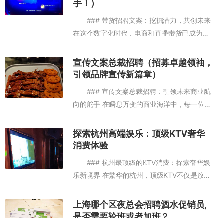
手！）
### 带货招聘文案：挖掘潜力，共创未来
在这个数字化时代，电商和直播带货已成为推
动消费市场的重要力量。而作为这一领域的佼
佼者，我们深知人才是成功的关键。因此，我
宣传文案总裁招聘（招募卓越领袖，
们特别推出“带货招聘...
引领品牌宣传新篇章）
### 宣传文案总裁招聘：引领未来商业航
向的舵手 在瞬息万变的商业海洋中，每一位领
航者都渴望找到那位能够引领企业破浪前行、
开创未来的**宣传文案总裁**。这不仅仅是一
探索杭州高端娱乐：顶级KTV奢华
个职位的招募，更...
消费体验
### 杭州最顶级的KTV消费：探索奢华娱
乐新境界 在繁华的杭州，顶级KTV不仅是放松
娱乐的绝佳去处，更是社交与品味的展示平
台。本文将带您深入了解杭州最顶级的KTV消
上海哪个区夜总会招聘酒水促销员,
费体验，从环境、...
是否需要轮班或者加班？