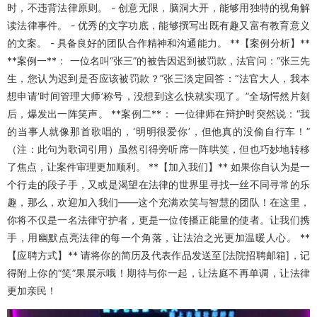
时，不违背法律原则。 - 创意无限，脑洞大开，能够用独特的视角解
读法律事件。 - 优秀的文字功底，能够撰写出既有趣又富有教育意义
的文案。 - 具备良好的团队合作精神和沟通能力。 **【案例分析】**
**案例一**： 一位名叫“张三”的被告因迟到被罚款，法官问：“张三先
生，您认为迟到是否应该被罚款？”张三淡定回答：“法官大人，我本
想申请‘时间管理大师’称号，没想到这么快就实现了。”全场愕然片刻
后，爆发出一阵笑声。 **案例二**： 一位律师在辩护时突然说：“我
的当事人就像那首歌唱的，‘明明很爱你’，但他真的没偷自行车！”
（注：此句为歌词引用）虽然引得旁听席一阵哄笑，但也巧妙地转移
了焦点，让案件审理更加顺利。 **【加入我们】** 如果你自认为是一
个行走的段子手，又或是渴望在法律的世界里寻找一丝不同寻常的乐
趣，那么，欢迎加入我们——这个充满欢笑与智慧的团队！在这里，
你将不仅是一名法律守护者，更是一位传播正能量的使者。让我们携
手，用幽默点亮法律的每一个角落，让法治之光更加温暖人心。 **
【应聘方式】** 请将你的简历及代表作品发送至[法院招聘邮箱]，记
得附上你的“笑”果展示哦！期待与你一起，让法庭不再单调，让法律
更加亲民！