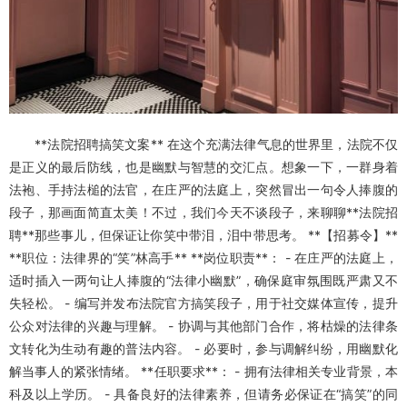
**法院招聘搞笑文案** 在这个充满法律气息的世界里，法院不仅
是正义的最后防线，也是幽默与智慧的交汇点。想象一下，一群身着
法袍、手持法槌的法官，在庄严的法庭上，突然冒出一句令人捧腹的
段子，那画面简直太美！不过，我们今天不谈段子，来聊聊**法院招
聘**那些事儿，但保证让你笑中带泪，泪中带思考。 **【招募令】**
**职位：法律界的“笑”林高手** **岗位职责**： - 在庄严的法庭上，
适时插入一两句让人捧腹的“法律小幽默”，确保庭审氛围既严肃又不
失轻松。 - 编写并发布法院官方搞笑段子，用于社交媒体宣传，提升
公众对法律的兴趣与理解。 - 协调与其他部门合作，将枯燥的法律条
文转化为生动有趣的普法内容。 - 必要时，参与调解纠纷，用幽默化
解当事人的紧张情绪。 **任职要求**： - 拥有法律相关专业背景，本
科及以上学历。 - 具备良好的法律素养，但请务必保证在“搞笑”的同