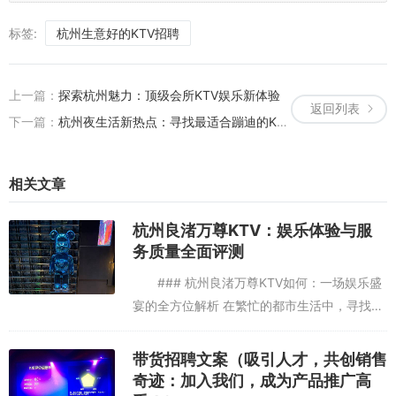
标签:
杭州生意好的KTV招聘
上一篇：
探索杭州魅力：顶级会所KTV娱乐新体验
返回列表
下一篇：
杭州夜生活新热点：寻找最适合蹦迪的KTV场所
相关文章
杭州良渚万尊KTV：娱乐体验与服
务质量全面评测
### 杭州良渚万尊KTV如何：一场娱乐盛
宴的全方位解析 在繁忙的都市生活中，寻找一
处既能放松身心又能享受音乐与欢聚的场所，
成为了许多人的追求。杭州，这座历史悠久而
带货招聘文案（吸引人才，共创销售
又充满活力的城市，...
奇迹：加入我们，成为产品推广高